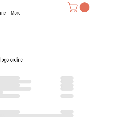
reme
More
ilogo ordine