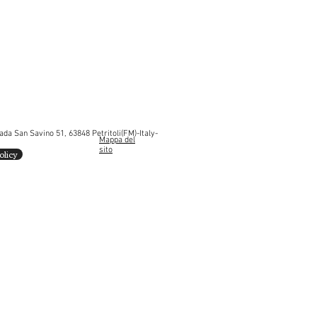
rada San Savino 51, 63848 Petritoli(FM)-Italy-
Mappa del
847469630000000087875
sito
olicy