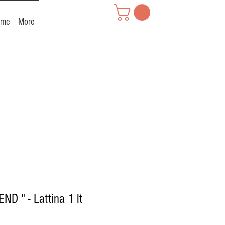
reme
More
ND " - Lattina 1 lt