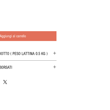
Aggiungi al carrello
OTTO ( PESO LATTINA 0.5 KG )
BORSATI
alorie: 823 kcal
 di LIVIA” godono della garanzia soddisfatti o
ossibilità di restituire i prodotti acquistati
dal ricevimento, tranne il caso, ai sensi dell’art.
tati aperti dopo la consegna.