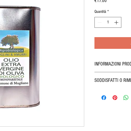
Prezzo
€17.00
Quantità
*
INFORMAZIONI PROD
V
alori medi per 100 gr
SODDISFATTI O RIM
Valore energetico – C
Proteine: 0 g
I clienti de “il BIOLOGICO
Carboidrati: 0 g
rimborsati che prevede la p
Grassi: 92 g
entro 14 giorni lavorativi 
Sale: 0 mg
59 d.lgs 21/2014, siano s